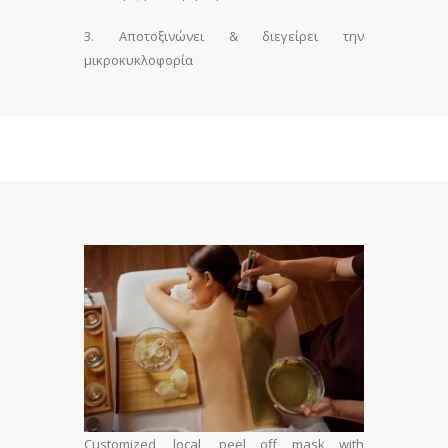
3. Αποτοξινώνει & διεγείρει την
µικροκυκλοφορία
Customized, local, peel off mask with