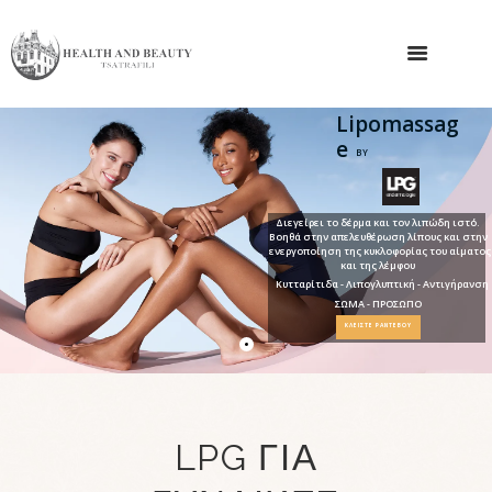
Lipomassag
e
BY
ENDERMOLOGIE
Διεγείρει το δέρμα και τον λιπώδη ιστό.
Βοηθά στην απελευθέρωση λίπους και στην
ενεργοποίηση της κυκλοφορίας του αίματος
και της λέμφου
Κυτταρίτιδα - Λιπογλυπτική - Αντιγήρανση
ΣΩΜΑ - ΠΡΟΣΩΠΟ
ΚΛΕΙΣΤΕ ΡΑΝΤΕΒΟΥ
LPG ΓΙΑ