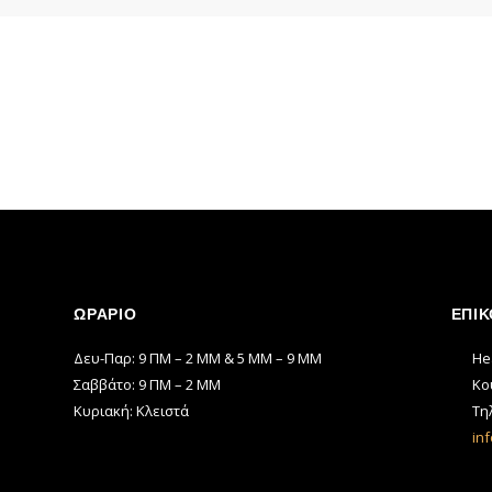
ΩΡΆΡΙΟ
ΕΠΙΚ
Δευ-Παρ: 9 ΠΜ – 2 ΜΜ & 5 ΜΜ – 9 ΜΜ
He
Σαββάτο: 9 ΠΜ – 2 ΜΜ
Κο
Κυριακή: Κλειστά
Τηλ
inf