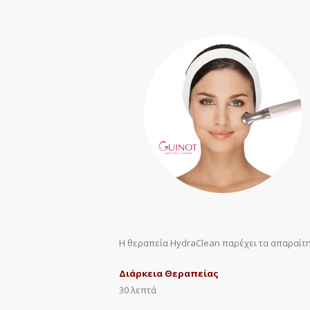
Η θεραπεία HydraClean παρέχει τα απαραίτη
Διάρκεια Θεραπείας
30 λεπτά