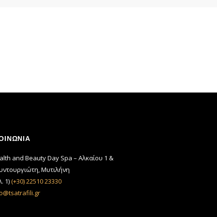
ΟΙΝΩΝΙΑ
alth and Beauty Day Spa – Αλκαίου 1 &
υντουργιώτη, Μυτιλήνη
. 1)
(+30) 22510 23330
o@tsatrafili.gr