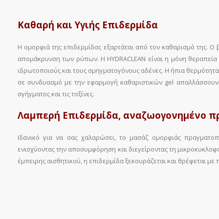
Καθαρή και Υγιής Επιδερμίδα
Η ομορφιά της επιδερμίδας εξαρτάται από τον καθαρισμό της. Ο 
απομάκρυνση των ρύπων. H HYDRACLEAN είναι η μόνη θεραπεία 
ιδρωτοποιούς και τους σμηγματογόνους αδένες. Η ήπια θερμότητα
σε συνδυασμό με την εφαρμογή καθαριστικών gel απαλλάσσουν 
σγήγματος και τις τοξίνες.
Λαμπερή Επιδερμίδα, αναζωογονημένο 
Ιδανικό για να σας χαλαρώσει, το μασάζ ομορφιάς πραγματοπο
ενισχύοντας την αποσυμφόρηση και διεγείροντας τη μικροκυκλοφορ
έμπειρης αισθητικού, η επιδερμίδα ξεκουράζεται και θρέφεται με 