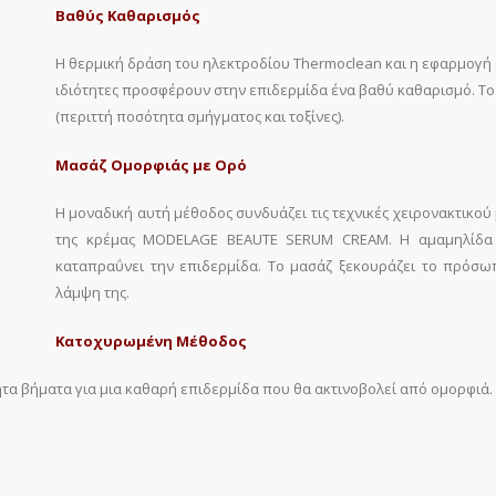
Βαθύς Καθαρισμός
Η θερμική δράση του ηλεκτροδίου Thermoclean και η εφαρμογή
ιδιότητες προσφέρουν στην επιδερμίδα ένα βαθύ καθαρισμό. Τ
(περιττή ποσότητα σμήγματος και τοξίνες).
Μασάζ Ομορφιάς με Ορό
Η μοναδική αυτή μέθοδος συνδυάζει τις τεχνικές χειρονακτικο
της κρέμας MODELAGE BEAUTE SERUM CREAM. Η αμαμηλίδα σ
καταπραΰνει την επιδερμίδα. Το μασάζ ξεκουράζει το πρόσωπ
λάμψη της.
Κατοχυρωμένη Μέθοδος
τα βήματα για μια καθαρή επιδερμίδα που θα ακτινοβολεί από ομορφιά.